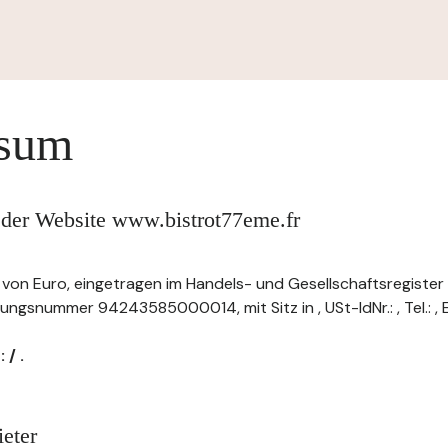
ssum
 der Website www.bistrot77eme.fr
al von Euro, eingetragen im Handels- und Gesellschaftsregister
ungsnummer 94243585000014, mit Sitz in , USt-IdNr.: , Tel.: , E
 / .
eter