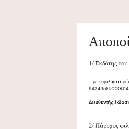
Αποποί
1/ Εκδότης του
, , με κεφάλαιο ευρ
94243585000014, με 
Διευθυντής έκδοσης
2/ Πάροχος φιλ