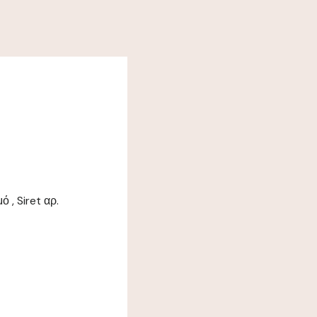
 , Siret αρ.