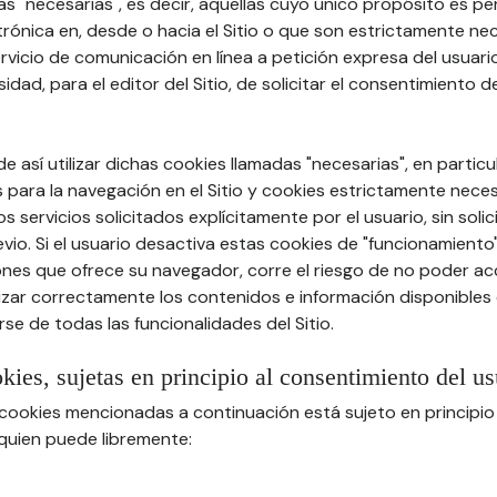
s "necesarias", es decir, aquellas cuyo único propósito es permi
rónica en, desde o hacia el Sitio o que son estrictamente ne
vicio de comunicación en línea a petición expresa del usuario 
idad, para el editor del Sitio, de solicitar el consentimiento d
e así utilizar dichas cookies llamadas "necesarias", en particu
 para la navegación en el Sitio y cookies estrictamente nece
s servicios solicitados explícitamente por el usuario, sin solic
io. Si el usuario desactiva estas cookies de "funcionamiento
nes que ofrece su navegador, corre el riesgo de no poder acce
lizar correctamente los contenidos e información disponibles e
se de todas las funcionalidades del Sitio.
okies, sujetas en principio al consentimiento del us
s cookies mencionadas a continuación está sujeto en principio
 quien puede libremente: