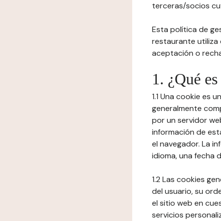
terceras/socios cuy
Esta política de ge
restaurante utiliza
aceptación o recha
1. ¿Qué es
1.1 Una cookie es 
generalmente compu
por un servidor web
información de est
el navegador. La in
idioma, una fecha 
1.2 Las cookies ge
del usuario, su ord
el sitio web en cue
servicios personali