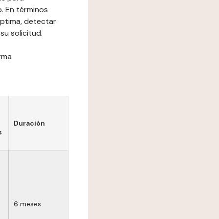
o. En términos
óptima, detectar
su solicitud.
orma
Duración
s
6 meses