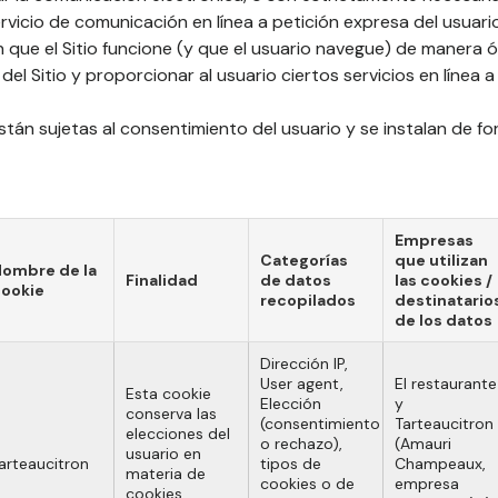
rvicio de comunicación en línea a petición expresa del usuari
n que el Sitio funcione (y que el usuario navegue) de manera 
l Sitio y proporcionar al usuario ciertos servicios en línea a 
stán sujetas al consentimiento del usuario y se instalan de f
Empresas
Categorías
que utilizan
ombre de la
Finalidad
de datos
las cookies /
ookie
recopilados
destinatario
de los datos
Dirección IP,
User agent,
El restaurante
Esta cookie
Elección
y
conserva las
(consentimiento
Tarteaucitron
elecciones del
o rechazo),
(Amauri
usuario en
arteaucitron
tipos de
Champeaux,
materia de
cookies o de
empresa
cookies