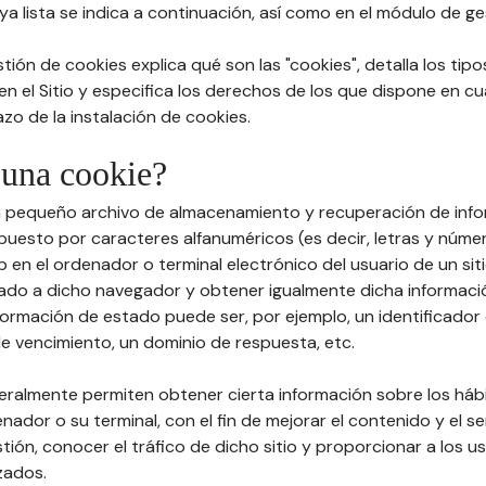
a lista se indica a continuación, así como en el módulo de ge
stión de cookies explica qué son las "cookies", detalla los tip
 en el Sitio y especifica los derechos de los que dispone en cu
zo de la instalación de cookies.
 una cookie?
un pequeño archivo de almacenamiento y recuperación de info
esto por caracteres alfanuméricos (es decir, letras y núme
 en el ordenador o terminal electrónico del usuario de un sit
ado a dicho navegador y obtener igualmente dicha informaci
formación de estado puede ser, por ejemplo, un identificador 
de vencimiento, un dominio de respuesta, etc.
neralmente permiten obtener cierta información sobre los há
enador o su terminal, con el fin de mejorar el contenido y el se
stión, conocer el tráfico de dicho sitio y proporcionar a los u
zados.