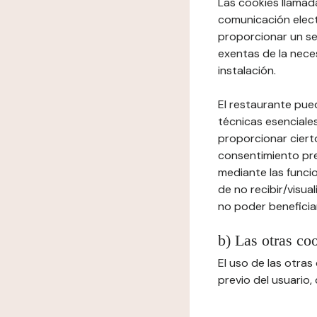
Las cookies llamada
comunicación elect
proporcionar un ser
exentas de la neces
instalación.
El restaurante pued
técnicas esenciales
proporcionar cierto
consentimiento prev
mediante las funcio
de no recibir/visua
no poder beneficiar
b) Las otras co
El uso de las otra
previo del usuario,