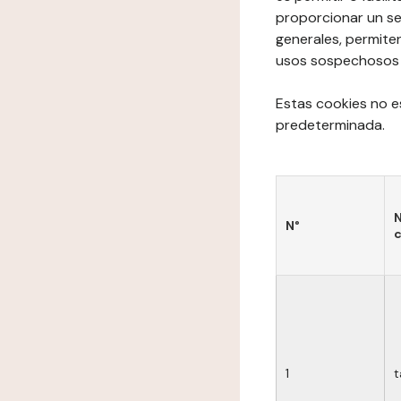
proporcionar un se
generales, permite
usos sospechosos de
Estas cookies no e
predeterminada.
N
N°
c
1
t