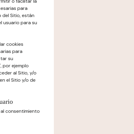
tir o facilitar la
cesarias para
del Sitio, están
el usuario para su
lar cookies
sarias para
itar su
", por ejemplo
der al Sitio, y/o
n el Sitio y/o de
uario
 al consentimiento