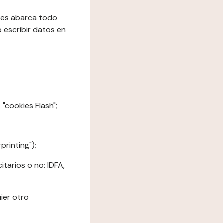
kies abarca todo
o escribir datos en
"cookies Flash";
printing");
tarios o no: IDFA,
ier otro