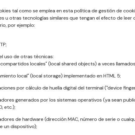
ookies tal como se emplea en esta política de gestión de coo
s u otras tecnologías similares que tengan el efecto de leer 
rio, por ejemplo:
TP;
l uso de otras técnicas:
 compartidos locales" (local shared objects) a veces llamados 
amiento local" (local storage) implementado en HTML 5;
aciones por cálculo de huella digital del terminal ("device finger
cadores generados por los sistemas operativos (ya sean publici
, etc.);
icadores de hardware (dirección MAC, número de serie o cualqu
e un dispositivo);