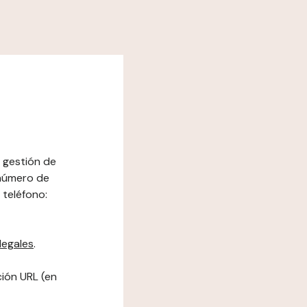
e gestión de
(número de
 teléfono:
legales
.
ción URL (en