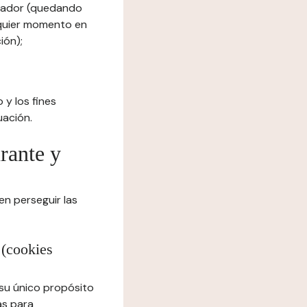
egador (quedando
lquier momento en
ión);
 y los fines
uación.
urante y
en perseguir las
 (cookies
 su único propósito
as para