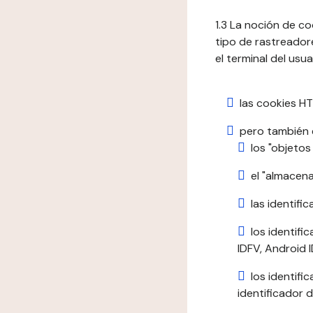
1.3 La noción de c
tipo de rastreadore
el terminal del usua
las cookies HT
pero también e
los "objetos
el "almacen
las identific
los identifi
IDFV, Android ID
los identif
identificador d