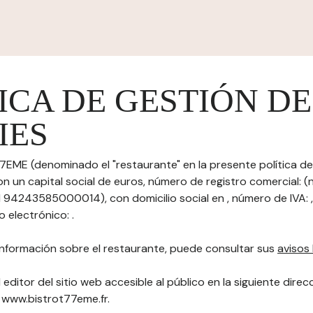
ICA DE GESTIÓN DE
IES
77EME (denominado el "restaurante" en la presente política d
on un capital social de euros, número de registro comercial: 
al 94243585000014), con domicilio social en , número de IVA: ,
 electrónico: .
nformación sobre el restaurante, puede consultar sus
avisos 
 editor del sitio web accesible al público en la siguiente direc
): www.bistrot77eme.fr.