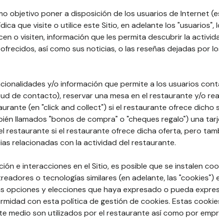
mo objetivo poner a disposición de los usuarios de Internet (e
ídica que visite o utilice este Sitio, en adelante los "usuarios", 
licen o visiten, información que les permita descubrir la activi
ofrecidos, así como sus noticias, o las reseñas dejadas por lo
cionalidades y/o información que permite a los usuarios cont
tud de contacto), reservar una mesa en el restaurante y/o rea
taurante (en "click and collect") si el restaurante ofrece dicho
ién llamados "bonos de compra" o "cheques regalo") una tarj
 restaurante si el restaurante ofrece dicha oferta, pero tam
ias relacionadas con la actividad del restaurante.
ón e interacciones en el Sitio, es posible que se instalen coo
treadores o tecnologías similares (en adelante, las "cookies")
 las opciones y elecciones que haya expresado o pueda expres
idad con esta política de gestión de cookies. Estas cookie
te medio son utilizados por el restaurante así como por emp