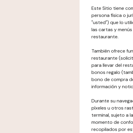
Este Sitio tiene co
persona física o jur
"usted") que lo uti
las cartas y menús 
restaurante.
También ofrece fun
restaurante (solici
para llevar del res
bonos regalo (tamb
bono de compra del
información y notic
Durante su navegaci
píxeles u otros ras
terminal, sujeto a
momento de conform
recopilados por es