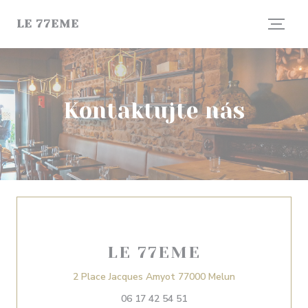
Panel pro správu cookies
LE 77EME
Kontaktujte nás
LE 77EME
((otevře se v n
2 Place Jacques Amyot 77000 Melun
06 17 42 54 51