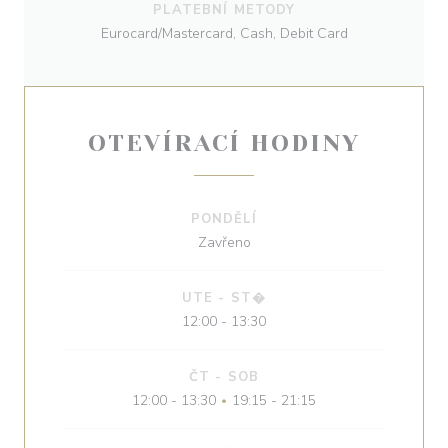
PLATEBNÍ METODY
Eurocard/Mastercard, Cash, Debit Card
OTEVÍRACÍ HODINY
PONDĚLÍ
Zavřeno
UTE
-
ST�
12:00 - 13:30
ČT
-
SOB
12:00 - 13:30
19:15 - 21:15
•