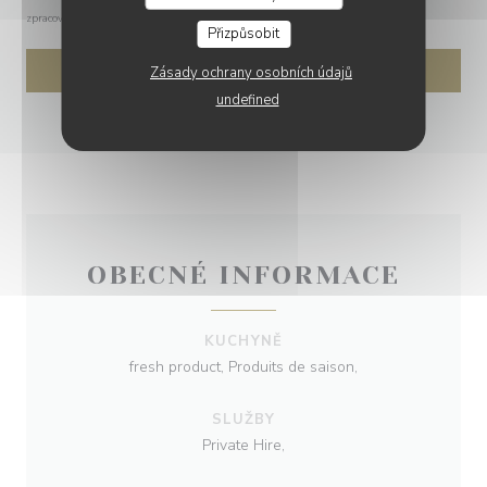
zpracování vašich údajů si přečtěte naše
zásady ochrany osobních údajů
.
Přizpůsobit
Zásady ochrany osobních údajů
undefined
OBECNÉ INFORMACE
KUCHYNĚ
fresh product, Produits de saison,
SLUŽBY
Private Hire,