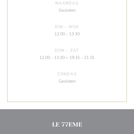
MAANDAG
Gesloten
DIN
-
WOE
12:00 - 13:30
DON
-
ZAT
12:00 - 13:30
19:15 - 21:15
•
ZONDAG
Gesloten
LE 77EME