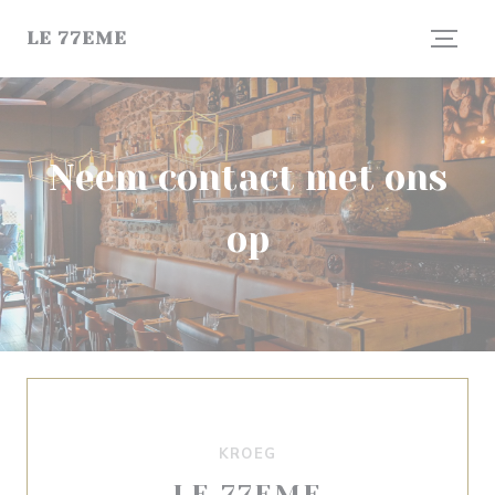
Cookies beheer paneel
LE 77EME
Neem contact met ons
op
KROEG
LE 77EME