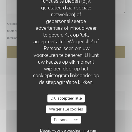
functies te bieden (bijv.
gerelateerd aan sociale
netwerken) of
gepersonaliseerde
Op grond van de privacywetgeving heeft u het recht om u af te melden voor
LE 77EME
advertenties of inhoud weer
telefonische marketing via het Bel-me-niet Register:
bel-me-niet.nl
. Voor meer
te geven. Klik op 'OK,
informatie over hoe wij uw gegevens verwerken, zie ons
privacybeleid
.
accepteer alle', 'Weiger alle' of
'Personaliseer' om uw
voorkeuren te beheren. U kunt
uw keuzes op elk moment
wijzigen door op het
cookiepictogram linksonder op
de sitepagina's te klikken.
OK, accepteer alle
ALGEMENE
Weiger alle cookies
INFORMATIE
Personaliseer
Beleid voor de bescherming van