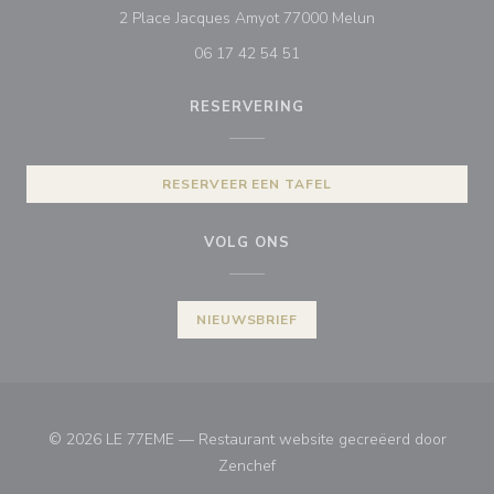
((opent in een ni
2 Place Jacques Amyot 77000 Melun
06 17 42 54 51
RESERVERING
RESERVEER EEN TAFEL
VOLG ONS
NIEUWSBRIEF
© 2026 LE 77EME — Restaurant website gecreëerd door
((opent in een nieuw venster))
Zenchef