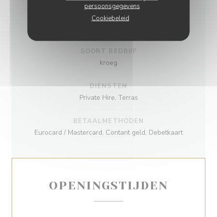
KEUKEN
persoonsgegevens
Gastronomische plaat, vers product, Produits de
Cookiebeleid
saison, Eigengemaakt
SOORT BEDRIJF
kroeg
DIENSTEN
Private Hire, Terras
BETAALMETHODEN
Eurocard / Mastercard, Contant geld, Debetkaart
OPENINGSTIJDEN