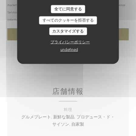
marketing communications. UK residents can register with the Telephone Preference
LE 77EME
全てに同意する
Service at
tpsonline.org.uk
. US residents can register at
donotcall.gov
. For more
すべてのクッキーを拒否する
information about how we process your data, please see our
privacy policy
.
カスタマイズする
プライバシーポリシー
undefined
店舗情報
料理
グルメプレート, 新鮮な製品, プロデュース・ド・
サイソン, 自家製