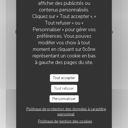
afficher des publicités ou
frites ou salade
LE 77EME
contenus personnalisés.
18,00 EUR
Cliquez sur « Tout accepter », «
Tout refuser » ou «
Personnaliser » pour gérer vos
Bavette de bœuf, sauce échalote vin
préférences. Vous pouvez
rouge, frites ou salade
modifier vos choix à tout
20,00 EUR
moment en cliquant sur l'icône
représentant un cookie en bas
à gauche des pages du site.
Pavé de saumon, sauce secrète,
frites ou salade
Tout accepter
22,00 EUR
Tout refuser
Personnaliser
Pavé de thon rosé à cœur, sauce au
poivre, frites ou salade
Politique de protection des données à caractère
personnel
24,00 EUR
Politique de gestion des cookies