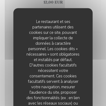
12,00 EUR
Le restaurant et ses
PLATS
partenaires utilisent des
cookies sur ce site, pouvant
impliquer la collecte de
Haut de cuisses de poulet
données à caractère
croustillant
personnel. Les cookies dits «
Jus de volaille au vin jaune, frites ou salade
nécessaires » sont obligatoires
22,00 EUR
et installés par défaut.
D'autres cookies facultatifs
nécessitent votre
Tartare de filet de bœuf, frites ou
consentement. Ces cookies
salade
facultatifs servent à analyser
24,00 EUR
votre navigation, mesurer
l'audience du site, proposer
des fonctionnalités (ex : en lien
avec les réseaux sociaux) ou
Andouillettes 5A, sauce Porto,