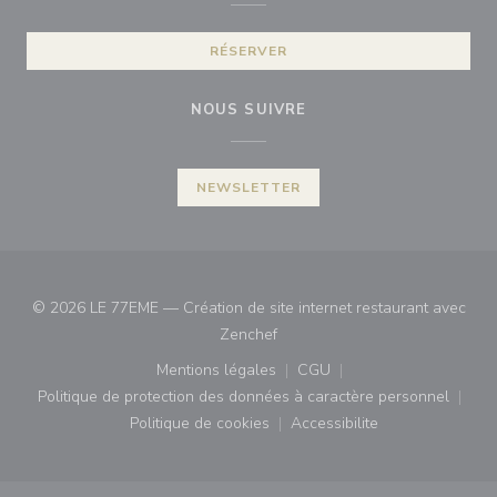
RÉSERVER
NOUS SUIVRE
NEWSLETTER
© 2026 LE 77EME — Création de site internet restaurant avec
((ouvre une nouvelle fenêtre))
Zenchef
Mentions légales
CGU
((ouvre une nouvelle fenêtre))
((ouvre une nouvelle fenê
Politique de protection des données à caractère personnel
((ouvre une nouvelle fenêtre))
Politique de cookies
Accessibilite
((ouvre une nouvelle fenêtre))
((ouvre une nouvelle fe