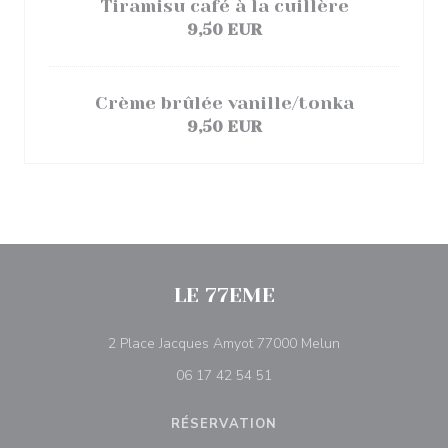
Tiramisu café à la cuillère
9,50 EUR
Crème brûlée vanille/tonka
9,50 EUR
LE 77EME
((ouvre une nouve
2 Place Jacques Amyot 77000 Melun
06 17 42 54 51
RÉSERVATION