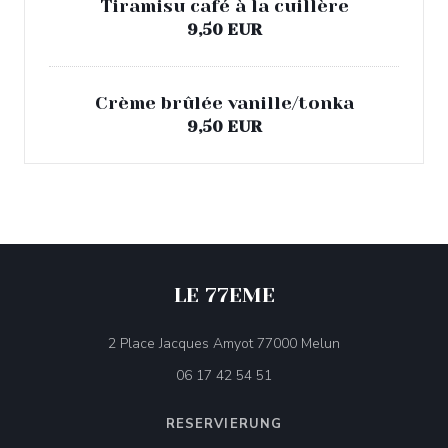
Tiramisu café à la cuillère
9,50 EUR
Crème brûlée vanille/tonka
9,50 EUR
LE 77EME
((öffnet ein neues
2 Place Jacques Amyot 77000 Melun
06 17 42 54 51
RESERVIERUNG