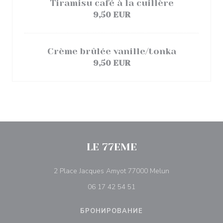
Tiramisu café à la cuillère
9,50 EUR
Crème brûlée vanille/tonka
9,50 EUR
LE 77EME
((открывается в
2 Place Jacques Amyot 77000 Melun
06 17 42 54 51
БРОНИРОВАНИЕ