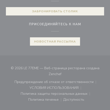
ЗАБРОНИРОВАТЬ СТОЛИК
ПРИСОЕДИНЯЙТЕСЬ К НАМ
НОВОСТНАЯ РАССЫЛКА
© 2026 LE 77EME — Веб-страница ресторана создана
((открывается в новом окне))
Zenchef
Предупреждение об отказе от ответственности
((открывается в новом окне))
УСЛОВИЯ ИСПОЛЬЗОВАНИЯ
((открывается в новом окне))
Политика защиты персональных данных
((открывается в новом окне))
Политика печенье
Доступность
((открывается в новом окне))
((открывается в новом