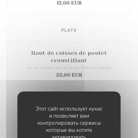
12,00 EUR
PLATS
Haut de cuisses de poulet
croustillant
Jus de volaille au vin jaune, frites ou salade
22,00 EUR
Tartare de filet de bœuf, frites ou
salade
Этот сайт использует кукис
24,00 EUR
и позволяет вам
контролировать сервисы
которые вы хотите
Andouillettes 5A, sauce Porto,
активировать