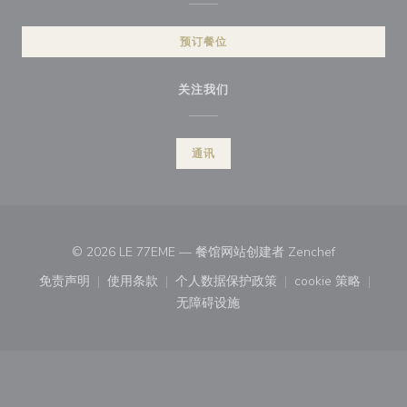
预订餐位
关注我们
通讯
((在新窗口中
© 2026 LE 77EME — 餐馆网站创建者
Zenchef
免责声明
使用条款
个人数据保护政策
cookie 策略
((在新窗口中打开))
((在新窗口中打开))
((在新窗口中打开))
((在新窗口中
无障碍设施
((在新窗口中打开))