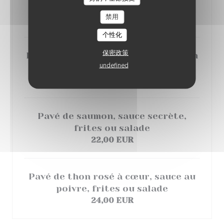
LE 77EME
frites ou salade
禁用
18,00 EUR
个性化
保密政策
Bavette de bœuf, sauce échalote vin
undefined
rouge, frites ou salade
20,00 EUR
Pavé de saumon, sauce secrète,
frites ou salade
22,00 EUR
Pavé de thon rosé à cœur, sauce au
poivre, frites ou salade
24,00 EUR