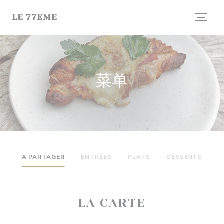
Cookie管理面板
LE 77EME
菜单
A PARTAGER
ENTRÉES
PLATS
DESSERTS
LA CARTE