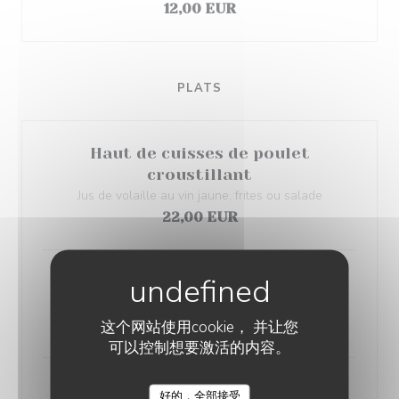
12,00 EUR
PLATS
Haut de cuisses de poulet
croustillant
Jus de volaille au vin jaune, frites ou salade
22,00 EUR
Tartare de filet de bœuf, frites ou
salade
24,00 EUR
这个网站使用cookie， 并让您
可以控制想要激活的内容。
Andouillettes 5A, sauce Porto,
好的，全部接受