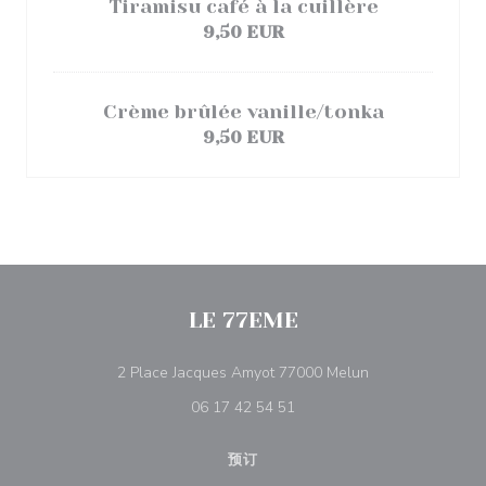
Tiramisu café à la cuillère
9,50 EUR
Crème brûlée vanille/tonka
9,50 EUR
LE 77EME
((在新窗口中打开)
2 Place Jacques Amyot 77000 Melun
06 17 42 54 51
预订