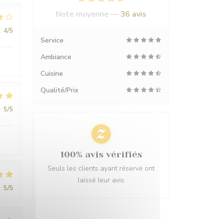
Note moyenne —
36 avis
:
4
/5
Service
Ambiance
Cuisine
Qualité/Prix
:
5
/5
100% avis vérifiés
Seuls les clients ayant réservé ont
laissé leur avis
:
5
/5