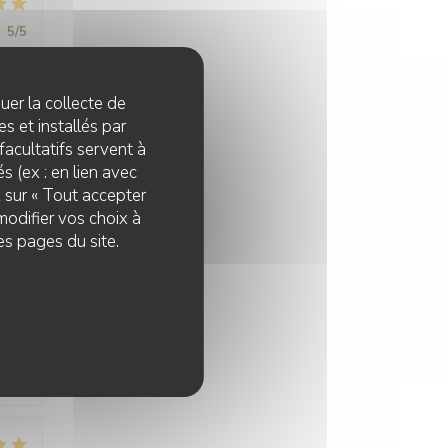
:
5
/5
quer la collecte de
s et installés par
facultatifs servent à
s (ex : en lien avec
z sur « Tout accepter
:
5
/5
modifier vos choix à
es pages du site.
:
5
/5
our