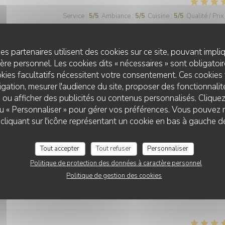
Service
:
5
/5
Ambiance
:
5
/5
Cuisine
:
5
/5
Qualité / Prix
ent excellents et délicieux.
es partenaires utilisent des cookies sur ce site, pouvant impli
re personnel. Les cookies dits « nécessaires » sont obligatoire
kies facultatifs nécessitent votre consentement. Ces cookies 
gation, mesurer l'audience du site, proposer des fonctionnalité
 ou afficher des publicités ou contenus personnalisés. Clique
Service
:
5
/5
Ambiance
:
5
/5
Cuisine
:
5
/5
Qualité / Prix
 ou « Personnaliser » pour gérer vos préférences. Vous pouvez 
LE 77EME
liquant sur l'icône représentant un cookie en bas à gauche d
Service
:
5
/5
Ambiance
:
5
/5
Cuisine
:
5
/5
Qualité / Prix
Tout accepter
Tout refuser
Personnaliser
Politique de protection des données à caractère personnel
Politique de gestion des cookies
rieur Sur cette jolie petite place. Mention spéciale à notre serveuse p