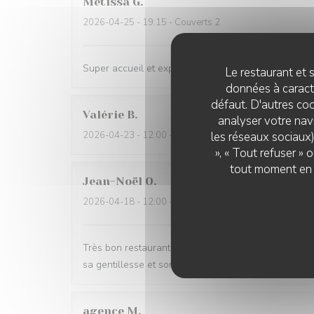
Métissa
G
2026-04-25
- 19:15 - Couverts 2
Super accueil et expérience au 77ème. Les plats étai
Le restaurant et s
données à caractè
défaut. D'autres coo
Valérie
B
analyser votre navi
2026-04-23
- 12:00 - Couverts 2
les réseaux sociaux)
», « Tout refuser »
tout moment en c
Jean-Noël
O
2026-04-18
- 12:00 - Couverts 2
Très bon restaurant. Nous avons pu déjeuner à l'exté
sa gentillesse et son sourire
agence
M