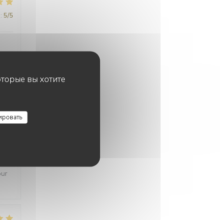
:
5
/5
оторые вы хотите
:
5
/5
ировать
:
5
/5
our