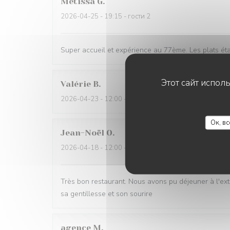
Métissa
G
2026-04-25
- 19:15 - гости 2
Super accueil et expérience au 77ème. Les plats étai
Этот сайт испол
Valérie
B
2026-04-23
- 12:00 - гости 2
Ок, в
Jean-Noël
O
2026-04-18
- 12:00 - гости 2
Très bon restaurant. Nous avons pu déjeuner à l'exté
sa gentillesse et son sourire
agence
M