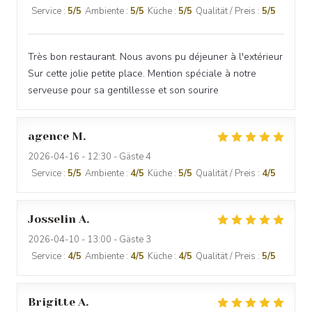
Service
:
5
/5
Ambiente
:
5
/5
Küche
:
5
/5
Qualität / Preis
:
5
/5
Très bon restaurant. Nous avons pu déjeuner à l'extérieur
Sur cette jolie petite place. Mention spéciale à notre
serveuse pour sa gentillesse et son sourire
agence
M
2026-04-16
- 12:30 - Gäste 4
Service
:
5
/5
Ambiente
:
4
/5
Küche
:
5
/5
Qualität / Preis
:
4
/5
Josselin
A
2026-04-10
- 13:00 - Gäste 3
Service
:
4
/5
Ambiente
:
4
/5
Küche
:
4
/5
Qualität / Preis
:
5
/5
Brigitte
A