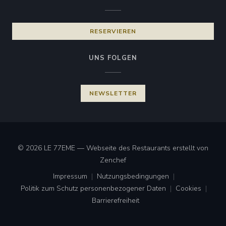
RESERVIEREN
UNS FOLGEN
NEWSLETTER
© 2026 LE 77EME — Webseite des Restaurants erstellt von
((öffnet ein neues Fenster))
Zenchef
Impressum
Nutzungsbedingungen
((öffnet ein neues Fenster))
((öffnet ein neues Fenster))
Politik zum Schutz personenbezogener Daten
Cookies
((öffnet ein neues Fenster))
((öffnet ei
Barrierefreiheit
((öffnet ein neues Fenster))