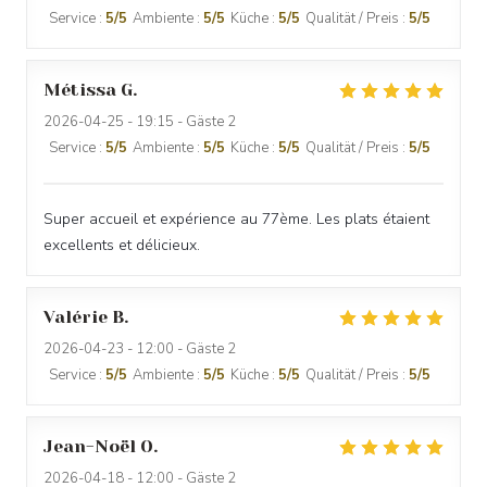
Service
:
5
/5
Ambiente
:
5
/5
Küche
:
5
/5
Qualität / Preis
:
5
/5
Métissa
G
2026-04-25
- 19:15 - Gäste 2
Service
:
5
/5
Ambiente
:
5
/5
Küche
:
5
/5
Qualität / Preis
:
5
/5
Super accueil et expérience au 77ème. Les plats étaient
excellents et délicieux.
LE 77EME
Valérie
B
2026-04-23
- 12:00 - Gäste 2
Service
:
5
/5
Ambiente
:
5
/5
Küche
:
5
/5
Qualität / Preis
:
5
/5
Jean-Noël
O
2026-04-18
- 12:00 - Gäste 2