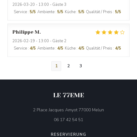
2026-03-20
- 13:00 - Gäste 3
Service
:
5
/5
Ambiente
:
5
/5
Küche
:
5
/5
Qualität / Preis
:
5
/5
Philippe
M
2026-02-19
- 13:00 - Gäste 2
Service
:
4
/5
Ambiente
:
4
/5
Küche
:
4
/5
Qualität / Preis
:
4
/5
1
2
3
LE 77EME
((öffnet ein neues
2 Place Jacques Amyot 77000 Melun
06 17 42 54 51
RESERVIERUNG