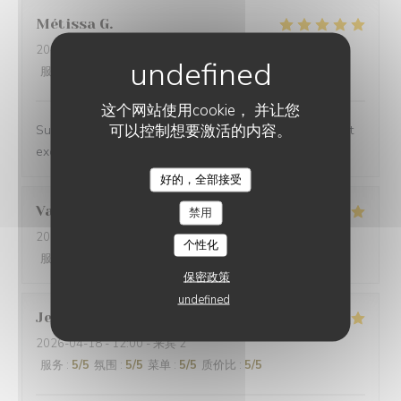
Métissa
G
2026-04-25
- 19:15 - 来宾 2
服务
:
5
/5
氛围
:
5
/5
菜单
:
5
/5
质价比
:
5
/5
这个网站使用cookie， 并让您
可以控制想要激活的内容。
Super accueil et expérience au 77ème. Les plats étaient
excellents et délicieux.
好的，全部接受
LE 77EME
Valérie
B
禁用
2026-04-23
- 12:00 - 来宾 2
个性化
服务
:
5
/5
氛围
:
5
/5
菜单
:
5
/5
质价比
:
5
/5
保密政策
undefined
Jean-Noël
O
2026-04-18
- 12:00 - 来宾 2
服务
:
5
/5
氛围
:
5
/5
菜单
:
5
/5
质价比
:
5
/5