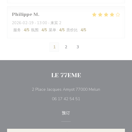
Philippe
M
2026-02-19
- 13:00 - 来宾 2
服务
:
4
/5
氛围
:
4
/5
菜单
:
4
/5
质价比
:
4
/5
1
2
3
LE 77EME
((在新窗口中打开)
2 Place Jacques Amyot 77000 Melun
06 17 42 54 51
预订