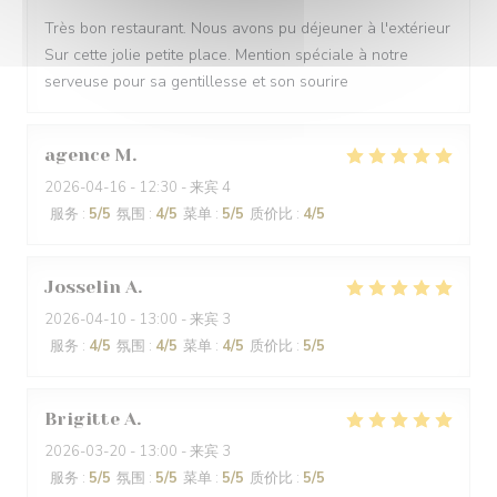
Très bon restaurant. Nous avons pu déjeuner à l'extérieur
Sur cette jolie petite place. Mention spéciale à notre
serveuse pour sa gentillesse et son sourire
agence
M
2026-04-16
- 12:30 - 来宾 4
服务
:
5
/5
氛围
:
4
/5
菜单
:
5
/5
质价比
:
4
/5
Josselin
A
2026-04-10
- 13:00 - 来宾 3
服务
:
4
/5
氛围
:
4
/5
菜单
:
4
/5
质价比
:
5
/5
Brigitte
A
2026-03-20
- 13:00 - 来宾 3
服务
:
5
/5
氛围
:
5
/5
菜单
:
5
/5
质价比
:
5
/5